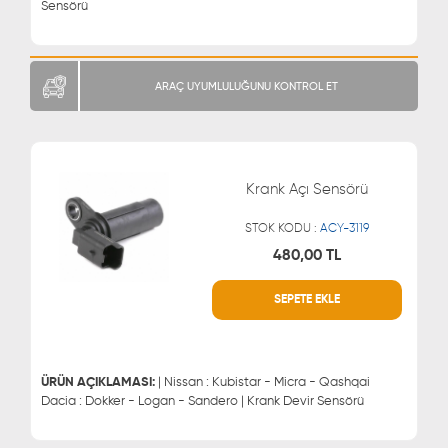
Sensörü
ARAÇ UYUMLULUĞUNU KONTROL ET
Krank Açı Sensörü
STOK KODU :
ACY-3119
480,00 TL
SEPETE EKLE
WHATSAPP
MÜŞTERİ HİZMETLERİ
0543 329 21 66
0850 255 9229
0543 329 21 55
ÜRÜN AÇIKLAMASI:
| Nissan : Kubistar - Micra - Qashqai
Dacia : Dokker - Logan - Sandero | Krank Devir Sensörü