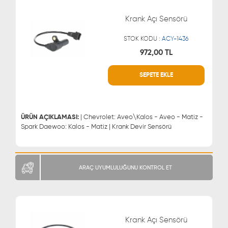
Krank Açı Sensörü
STOK KODU :
ACY-1436
972,00 TL
SEPETE EKLE
WHATSAPP
MÜŞTERİ HİZMETLERİ
0543 329 21 66
0850 255 9229
0543 329 21 55
ÜRÜN AÇIKLAMASI:
| Chevrolet: Aveo\Kalos - Aveo - Matiz -
Spark Daewoo: Kalos - Matiz | Krank Devir Sensörü
ARAÇ UYUMLULUĞUNU KONTROL ET
Krank Açı Sensörü