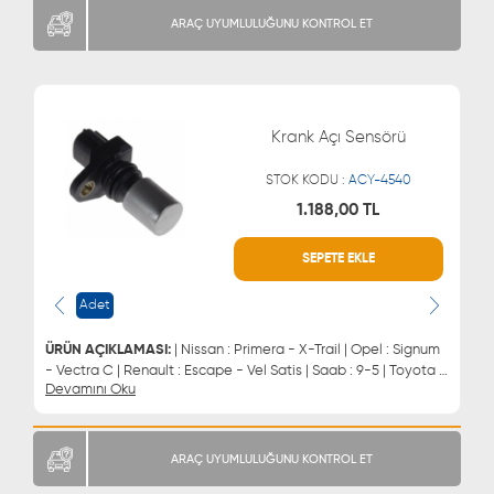
ARAÇ UYUMLULUĞUNU KONTROL ET
Krank Açı Sensörü
STOK KODU :
ACY-4540
1.188,00 TL
SEPETE EKLE
WHATSAPP
MÜŞTERİ HİZMETLERİ
0543 329 21 66
0850 255 9229
Adet
0543 329 21 55
ÜRÜN AÇIKLAMASI:
| Nissan : Primera - X-Trail | Opel : Signum
- Vectra C | Renault : Escape - Vel Satis | Saab : 9-5 | Toyota :
Devamını Oku
Auris - Corolla - Dyna - Previa - Yaris | Krank Devir Sensörü
ARAÇ UYUMLULUĞUNU KONTROL ET