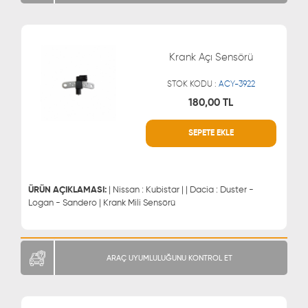
Krank Açı Sensörü
STOK KODU :
ACY-3922
180,00 TL
SEPETE EKLE
WHATSAPP
MÜŞTERİ HİZMETLERİ
0543 329 21 66
0850 255 9229
0543 329 21 55
ÜRÜN AÇIKLAMASI:
| Nissan : Kubistar | | Dacia : Duster -
Logan - Sandero | Krank Mili Sensörü
ARAÇ UYUMLULUĞUNU KONTROL ET