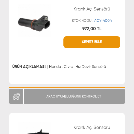
Krank Açı Sensörü
STOK KODU :
ACY-4004
972,00 TL
SEPETE EKLE
WHATSAPP
MÜŞTERİ HİZMETLERİ
0543 329 21 66
0850 255 9229
0543 329 21 55
ÜRÜN AÇIKLAMASI:
| Honda : Civic | Hız Devir Sensörü
ARAÇ UYUMLULUĞUNU KONTROL ET
Krank Açı Sensörü