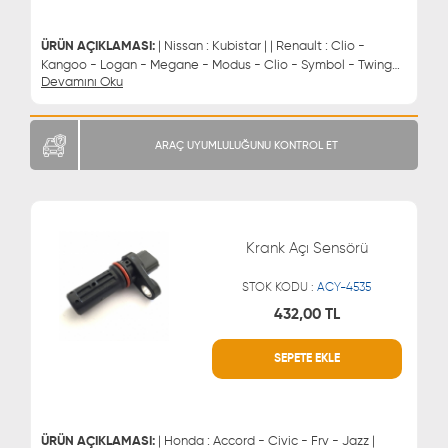
0543 329 21 66
0850 255 9229
0543 329 21 55
ÜRÜN AÇIKLAMASI:
| Nissan : Kubistar | | Renault : Clio -
Kangoo - Logan - Megane - Modus - Clio - Symbol - Twingo |
Devamını Oku
| Dacia : Logan - Sandero | Krank Mili Sensörü ( Eksantrik )
ARAÇ UYUMLULUĞUNU KONTROL ET
Krank Açı Sensörü
STOK KODU :
ACY-4535
432,00 TL
SEPETE EKLE
WHATSAPP
MÜŞTERİ HİZMETLERİ
0543 329 21 66
0850 255 9229
0543 329 21 55
ÜRÜN AÇIKLAMASI:
| Honda : Accord - Civic - Frv - Jazz |