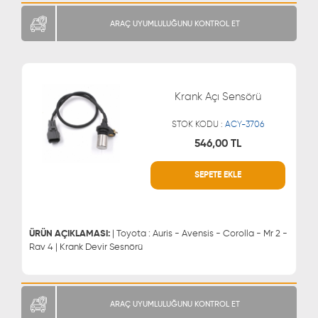
ARAÇ UYUMLULUĞUNU KONTROL ET
Krank Açı Sensörü
STOK KODU :
ACY-3706
546,00 TL
SEPETE EKLE
WHATSAPP
MÜŞTERİ HİZMETLERİ
0543 329 21 66
0850 255 9229
0543 329 21 55
ÜRÜN AÇIKLAMASI:
| Toyota : Auris - Avensis - Corolla - Mr 2 -
Rav 4 | Krank Devir Sesnörü
ARAÇ UYUMLULUĞUNU KONTROL ET