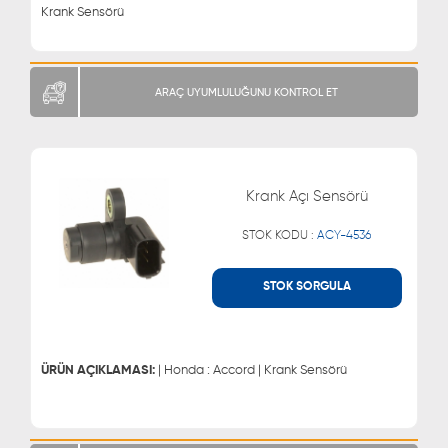
Krank Sensörü
ARAÇ UYUMLULUĞUNU KONTROL ET
Krank Açı Sensörü
STOK KODU :
ACY-4536
STOK SORGULA
WHATSAPP
MÜŞTERİ HİZMETLERİ
0543 329 21 66
0850 255 9229
0543 329 21 55
ÜRÜN AÇIKLAMASI:
| Honda : Accord | Krank Sensörü