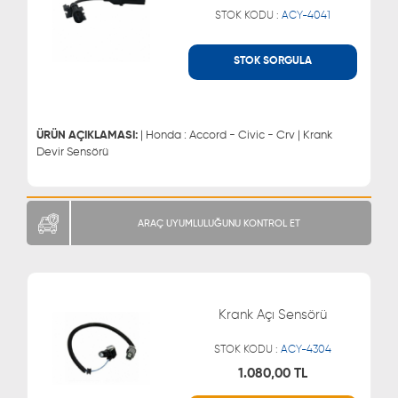
STOK KODU :
ACY-4041
STOK SORGULA
WHATSAPP
MÜŞTERİ HİZMETLERİ
0543 329 21 66
0850 255 9229
0543 329 21 55
ÜRÜN AÇIKLAMASI:
| Honda : Accord - Civic - Crv | Krank
Devir Sensörü
ARAÇ UYUMLULUĞUNU KONTROL ET
Krank Açı Sensörü
STOK KODU :
ACY-4304
1.080,00 TL