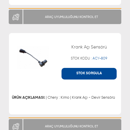
ARAÇ UYUMLULUĞUNU KONTROL ET
Krank Açı Sensörü
STOK KODU :
ACY-809
STOK SORGULA
WHATSAPP
MÜŞTERİ HİZMETLERİ
0543 329 21 66
0850 255 9229
0543 329 21 55
ÜRÜN AÇIKLAMASI:
| Chery : Kimo | Krank Açı - Devir Sensörü
ARAÇ UYUMLULUĞUNU KONTROL ET