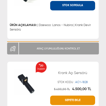
STOK SORGULA
WHATSAPP
MÜŞTERİ HİZMETLERİ
0543 329 21 66
0850 255 9229
0543 329 21 55
ÜRÜN AÇIKLAMASI:
| Daewoo: Lanos - Nubira | Krank Devir
Sensörü
ARAÇ UYUMLULUĞUNU KONTROL ET
%
20
İndirim
Krank Açı Sensörü
STOK KODU :
ACY-1828
4.500,00 TL
5.400,00 TL
SEPETE EKLE
WHATSAPP
MÜŞTERİ HİZMETLERİ