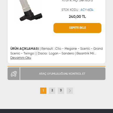
Krank Açı Sensörü
STOK KODU :
ACY-6134
240,00 TL
SEPETE EKLE
WHATSAPP
MÜŞTERİ HİZMETLERİ
0543 329 21 66
0850 255 9229
0543 329 21 55
ÜRÜN AÇIKLAMASI:
| Renault : Clio - Megane - Scenic - Grand
Scenic - Twingo | | Dacia : Logan - Sandero | Eksantrik Mil
Devamını Oku
Sensörü
ARAÇ UYUMLULUĞUNU KONTROL ET
2
3
1