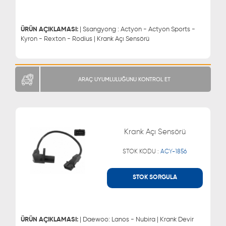
0543 329 21 66
0850 255 9229
0543 329 21 55
ÜRÜN AÇIKLAMASI:
| Ssangyong : Actyon - Actyon Sports -
Kyron - Rexton - Rodius | Krank Açı Sensörü
ARAÇ UYUMLULUĞUNU KONTROL ET
Krank Açı Sensörü
STOK KODU :
ACY-1856
STOK SORGULA
WHATSAPP
MÜŞTERİ HİZMETLERİ
0543 329 21 66
0850 255 9229
0543 329 21 55
ÜRÜN AÇIKLAMASI:
| Daewoo: Lanos - Nubira | Krank Devir