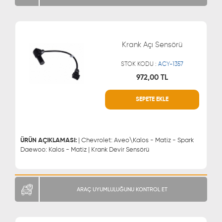
Krank Açı Sensörü
STOK KODU :
ACY-1357
972,00 TL
SEPETE EKLE
WHATSAPP
MÜŞTERİ HİZMETLERİ
0543 329 21 66
0850 255 9229
0543 329 21 55
ÜRÜN AÇIKLAMASI:
| Chevrolet: Aveo\Kalos - Matiz - Spark
Daewoo: Kalos - Matiz | Krank Devir Sensörü
ARAÇ UYUMLULUĞUNU KONTROL ET