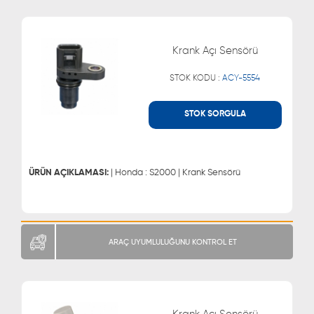
Krank Açı Sensörü
STOK KODU :
ACY-5554
STOK SORGULA
WHATSAPP
MÜŞTERİ HİZMETLERİ
0543 329 21 66
0850 255 9229
0543 329 21 55
ÜRÜN AÇIKLAMASI:
| Honda : S2000 | Krank Sensörü
ARAÇ UYUMLULUĞUNU KONTROL ET