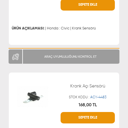
SEPETE EKLE
WHATSAPP
MÜŞTERİ HİZMETLERİ
0543 329 21 66
0850 255 9229
0543 329 21 55
ÜRÜN AÇIKLAMASI:
| Honda : Civic | Krank Sensörü
ARAÇ UYUMLULUĞUNU KONTROL ET
Krank Açı Sensörü
STOK KODU :
ACY-4483
168,00 TL
SEPETE EKLE
WHATSAPP
MÜŞTERİ HİZMETLERİ