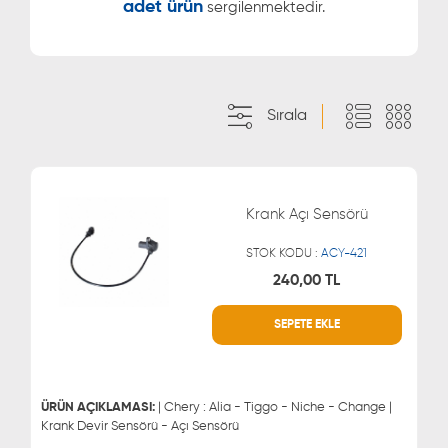
adet ürün
sergilenmektedir.
Sırala
Krank Açı Sensörü
STOK KODU :
ACY-421
240,00 TL
SEPETE EKLE
WHATSAPP
MÜŞTERİ HİZMETLERİ
0543 329 21 66
0850 255 9229
0543 329 21 55
ÜRÜN AÇIKLAMASI:
| Chery : Alia - Tiggo - Niche - Change |
Krank Devir Sensörü - Açı Sensörü