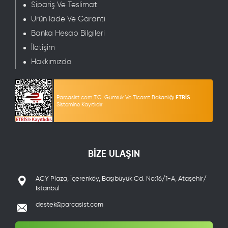
Sipariş Ve Teslimat
Ürün İade Ve Garanti
Banka Hesap Bilgileri
İletişim
Hakkımızda
Parcasist.com T.C. Gümrük Ve Ticaret Bakanlığı
ETBİS
Sistemine Kayıtlıdır
BİZE ULAŞIN
ACY Plaza, İçerenköy, Başıbüyük Cd. No:16/1-A, Ataşehir/
İstanbul
destek@parcasist.com