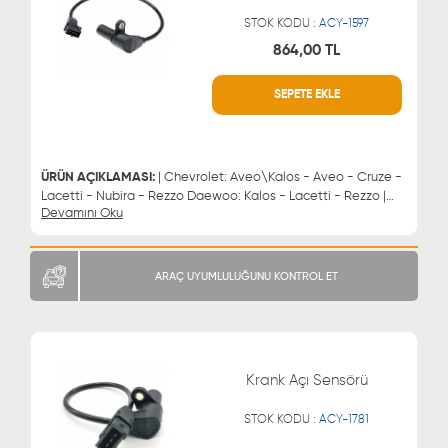
STOK KODU :
ACY-1597
864,00 TL
SEPETE EKLE
WHATSAPP
MÜŞTERİ HİZMETLERİ
0543 329 21 66
0850 255 9229
0543 329 21 55
ÜRÜN AÇIKLAMASI:
| Chevrolet: Aveo\Kalos - Aveo - Cruze -
Lacetti - Nubira - Rezzo Daewoo: Kalos - Lacetti - Rezzo |
Devamını Oku
Krank Mili Sensörü
ARAÇ UYUMLULUĞUNU KONTROL ET
Krank Açı Sensörü
STOK KODU :
ACY-1781