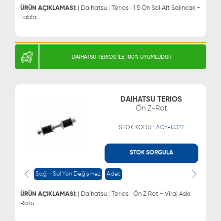
0543 329 21 55
ÜRÜN AÇIKLAMASI:
| Daihatsu : Terios | 1.5 Ön Sol Alt Salıncak -
Tabla
DAIHATSU TERIOS İLE 100% UYUMLUDUR
DAIHATSU TERIOS
Ön Z-Rot
STOK KODU :
ACY-13327
STOK SORGULA
WHATSAPP
MÜŞTERİ HİZMETLERİ
Sağ - Sol Yön Değişmez
Adet
0543 329 21 66
0850 255 9229
0543 329 21 55
ÜRÜN AÇIKLAMASI:
| Daihatsu : Terios | Ön Z Rot - Viraj Askı
Rotu