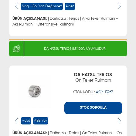
WHATSAPP
MÜŞTERİ HİZMETLERİ
Sağ - Sol Yön Değişmez
Adet
0543 329 21 66
0850 255 9229
0543 329 21 55
ÜRÜN AÇIKLAMASI:
| Daihatsu : Terios | Arka Teker Rulmanı -
Aks Rulmanı - Diferansiyel Rulmanı
DAIHATSU TERIOS İLE 100% UYUMLUDUR
DAIHATSU TERIOS
Ön Teker Rulmanı
STOK KODU :
ACY-13267
STOK SORGULA
WHATSAPP
MÜŞTERİ HİZMETLERİ
Adet
ABS Yok
0543 329 21 66
0850 255 9229
0543 329 21 55
ÜRÜN AÇIKLAMASI:
| Daihatsu : Terios | Ön Teker Rulmanı - Ön