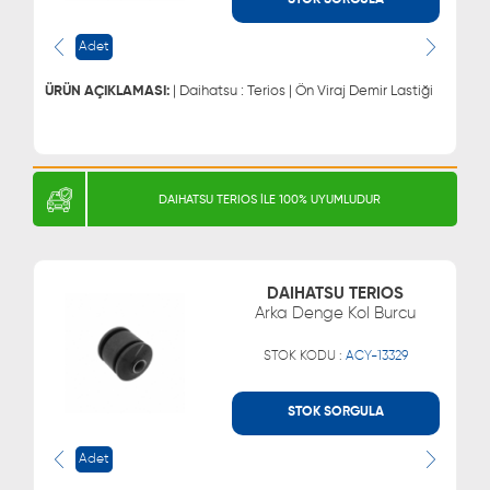
STOK SORGULA
WHATSAPP
MÜŞTERİ HİZMETLERİ
Adet
0543 329 21 66
0850 255 9229
0543 329 21 55
ÜRÜN AÇIKLAMASI:
| Daihatsu : Terios | Ön Viraj Demir Lastiği
DAIHATSU TERIOS İLE 100% UYUMLUDUR
DAIHATSU TERIOS
Arka Denge Kol Burcu
STOK KODU :
ACY-13329
STOK SORGULA
WHATSAPP
MÜŞTERİ HİZMETLERİ
Adet
0543 329 21 66
0850 255 9229