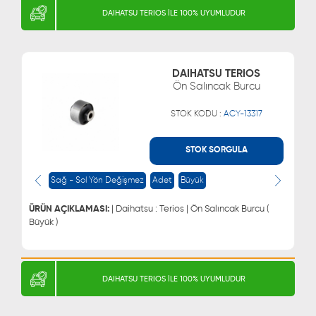
DAIHATSU TERIOS İLE 100% UYUMLUDUR
DAIHATSU TERIOS
Ön Salıncak Burcu
STOK KODU :
ACY-13317
STOK SORGULA
WHATSAPP
MÜŞTERİ HİZMETLERİ
Sağ - Sol Yön Değişmez
Adet
Büyük
0543 329 21 66
0850 255 9229
0543 329 21 55
ÜRÜN AÇIKLAMASI:
| Daihatsu : Terios | Ön Salıncak Burcu (
Büyük )
DAIHATSU TERIOS İLE 100% UYUMLUDUR