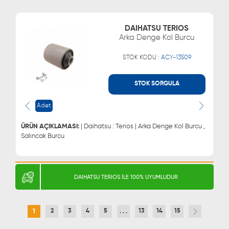
DAIHATSU TERIOS
Arka Denge Kol Burcu
STOK KODU :
ACY-13509
STOK SORGULA
WHATSAPP
MÜŞTERİ HİZMETLERİ
Adet
0543 329 21 66
0850 255 9229
0543 329 21 55
ÜRÜN AÇIKLAMASI:
| Daihatsu : Terios | Arka Denge Kol Burcu ,
Salıncak Burcu
DAIHATSU TERIOS İLE 100% UYUMLUDUR
2
3
4
5
13
14
15
1
. . .