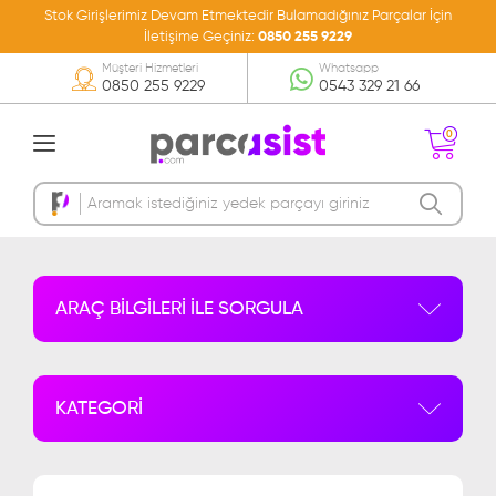
Stok Girişlerimiz Devam Etmektedir Bulamadığınız Parçalar İçin
İletişime Geçiniz:
0850 255 9229
Müşteri Hizmetleri
Whatsapp
0850 255 9229
0543 329 21 66
0
Sepetinizde Ürün
Bulunmamakta
ARAÇ BİLGİLERİ İLE SORGULA
KATEGORİ