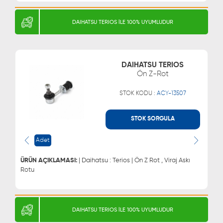
DAIHATSU TERIOS İLE 100% UYUMLUDUR
DAIHATSU TERIOS
Ön Z-Rot
STOK KODU :
ACY-13507
STOK SORGULA
WHATSAPP
MÜŞTERİ HİZMETLERİ
Adet
0543 329 21 66
0850 255 9229
0543 329 21 55
ÜRÜN AÇIKLAMASI:
| Daihatsu : Terios | Ön Z Rot , Viraj Askı
Rotu
DAIHATSU TERIOS İLE 100% UYUMLUDUR