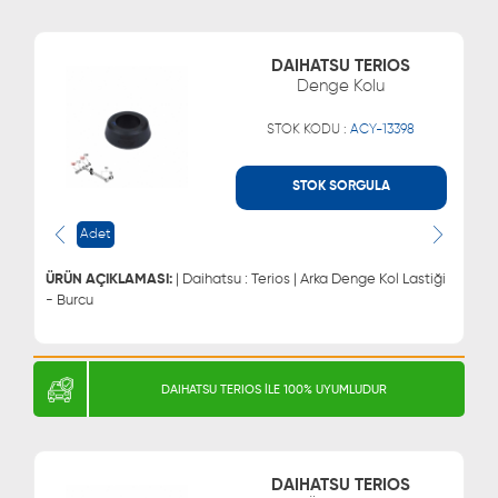
DAIHATSU TERIOS
Denge Kolu
STOK KODU :
ACY-13398
STOK SORGULA
WHATSAPP
MÜŞTERİ HİZMETLERİ
Adet
0543 329 21 66
0850 255 9229
0543 329 21 55
ÜRÜN AÇIKLAMASI:
| Daihatsu : Terios | Arka Denge Kol Lastiği
- Burcu
DAIHATSU TERIOS İLE 100% UYUMLUDUR
DAIHATSU TERIOS