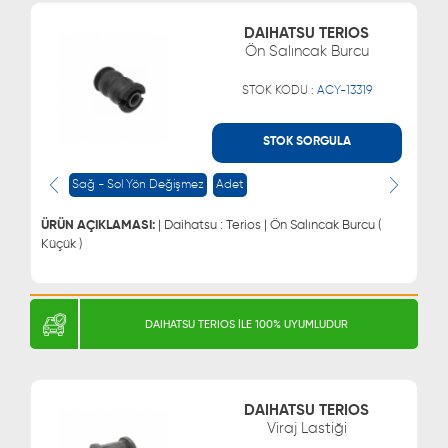
DAIHATSU TERIOS
Ön Salıncak Burcu
STOK KODU :
ACY-13319
STOK SORGULA
WHATSAPP
MÜŞTERİ HİZMETLERİ
Sağ - Sol Yön Değişmez
Adet
0543 329 21 66
0850 255 9229
0543 329 21 55
ÜRÜN AÇIKLAMASI:
| Daihatsu : Terios | Ön Salıncak Burcu (
Küçük )
DAIHATSU TERIOS İLE 100% UYUMLUDUR
DAIHATSU TERIOS
Viraj Lastiği