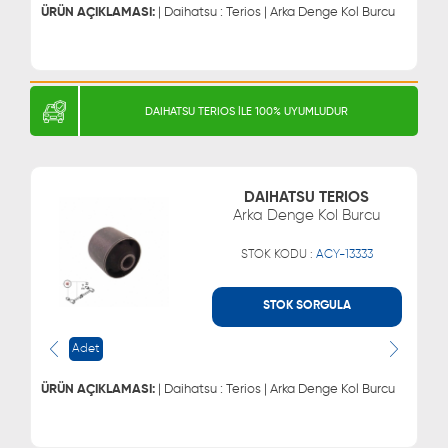
0543 329 21 55
ÜRÜN AÇIKLAMASI:
| Daihatsu : Terios | Arka Denge Kol Burcu
DAIHATSU TERIOS İLE 100% UYUMLUDUR
DAIHATSU TERIOS
Arka Denge Kol Burcu
STOK KODU :
ACY-13333
STOK SORGULA
WHATSAPP
MÜŞTERİ HİZMETLERİ
Adet
0543 329 21 66
0850 255 9229
0543 329 21 55
ÜRÜN AÇIKLAMASI:
| Daihatsu : Terios | Arka Denge Kol Burcu