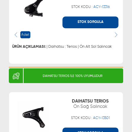
fiyatlara satın alabilirsiniz.
STOK KODU :
ACY-13316
STOK SORGULA
WHATSAPP
MÜŞTERİ HİZMETLERİ
Adet
0543 329 21 66
0850 255 9229
0543 329 21 55
ÜRÜN AÇIKLAMASI:
| Daihatsu : Terios | Ön Alt Sol Salıncak
DAIHATSU TERIOS İLE 100% UYUMLUDUR
DAIHATSU TERIOS
Ön Sağ Salıncak
STOK KODU :
ACY-13501