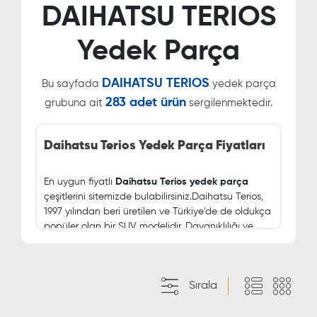
DAIHATSU TERIOS
Yedek Parça
DAIHATSU TERIOS
Bu sayfada
yedek parça
283 adet ürün
grubuna ait
sergilenmektedir.
Daihatsu Terios Yedek Parça Fiyatları
En uygun fiyatlı
Daihatsu
Terios yedek parça
çeşitlerini sitemizde bulabilirsiniz.Daihatsu Terios,
1997 yılından beri üretilen ve Türkiye'de de oldukça
popüler olan bir SUV modelidir. Dayanıklılığı ve
sağlamlığı ile bilinen Terios, uzun yıllar sorunsuz bir
şekilde kullanabileceğiniz bir araçtır.
Ancak her araç gibi Terios'un da zamanla bazı
Sırala
parçaları yıpranabilir veya arızalanabilir. Bu
durumda yedek parça ihtiyacı doğar.