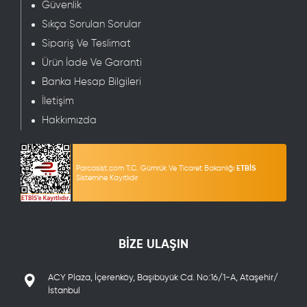
Güvenlik
Sıkça Sorulan Sorular
Sipariş Ve Teslimat
Ürün İade Ve Garanti
Banka Hesap Bilgileri
İletişim
Hakkımızda
Parcasist.com T.C. Gümrük Ve Ticaret Bakanlığı
ETBİS
Sistemine Kayıtlıdır
BİZE ULAŞIN
ACY Plaza, İçerenköy, Başıbüyük Cd. No:16/1-A, Ataşehir/
İstanbul