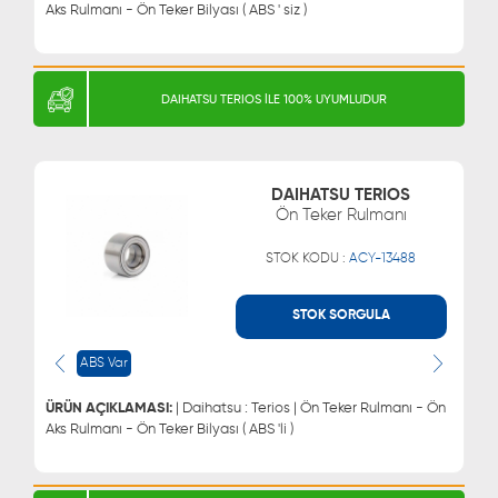
Aks Rulmanı - Ön Teker Bilyası ( ABS ' siz )
DAIHATSU TERIOS İLE 100% UYUMLUDUR
DAIHATSU TERIOS
Ön Teker Rulmanı
STOK KODU :
ACY-13488
STOK SORGULA
WHATSAPP
MÜŞTERİ HİZMETLERİ
ABS Var
0543 329 21 66
0850 255 9229
0543 329 21 55
ÜRÜN AÇIKLAMASI:
| Daihatsu : Terios | Ön Teker Rulmanı - Ön
Aks Rulmanı - Ön Teker Bilyası ( ABS 'li )