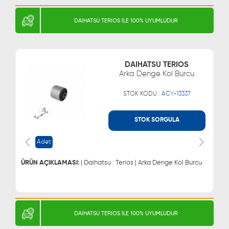
DAIHATSU TERIOS İLE 100% UYUMLUDUR
DAIHATSU TERIOS
Arka Denge Kol Burcu
STOK KODU :
ACY-13337
STOK SORGULA
WHATSAPP
MÜŞTERİ HİZMETLERİ
Adet
0543 329 21 66
0850 255 9229
0543 329 21 55
ÜRÜN AÇIKLAMASI:
| Daihatsu : Terios | Arka Denge Kol Burcu
DAIHATSU TERIOS İLE 100% UYUMLUDUR