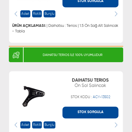
STOK SORGULA
WHATSAPP
MÜŞTERİ HİZMETLERİ
Adet
Rotilli
Burçlu
0543 329 21 66
0850 255 9229
0543 329 21 55
ÜRÜN AÇIKLAMASI:
| Daihatsu : Terios | 1.5 Ön Sağ Alt Salıncak
- Tabla
DAIHATSU TERIOS İLE 100% UYUMLUDUR
DAIHATSU TERIOS
Ön Sol Salıncak
STOK KODU :
ACY-13502
STOK SORGULA
WHATSAPP
MÜŞTERİ HİZMETLERİ
Adet
Rotilli
Burçlu
0543 329 21 66
0850 255 9229