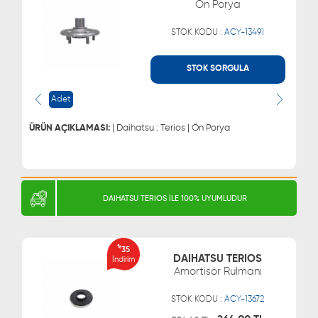
Ön Porya
STOK KODU :
ACY-13491
STOK SORGULA
WHATSAPP
MÜŞTERİ HİZMETLERİ
Adet
0543 329 21 66
0850 255 9229
0543 329 21 55
ÜRÜN AÇIKLAMASI:
| Daihatsu : Terios | Ön Porya
DAIHATSU TERIOS İLE 100% UYUMLUDUR
%
35
DAIHATSU TERIOS
İndirim
Amortisör Rulmanı
STOK KODU :
ACY-13672