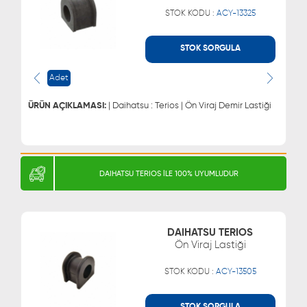
STOK KODU :
ACY-13325
STOK SORGULA
WHATSAPP
MÜŞTERİ HİZMETLERİ
Adet
0543 329 21 66
0850 255 9229
0543 329 21 55
ÜRÜN AÇIKLAMASI:
| Daihatsu : Terios | Ön Viraj Demir Lastiği
DAIHATSU TERIOS İLE 100% UYUMLUDUR
DAIHATSU TERIOS
Ön Viraj Lastiği
STOK KODU :
ACY-13505