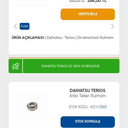
264,00 TL
356,40 TL
SEPETE EKLE
WHATSAPP
MÜŞTERİ HİZMETLERİ
0543 329 21 66
0850 255 9229
Adet
0543 329 21 55
ÜRÜN AÇIKLAMASI:
| Daihatsu : Terios | Ön Amortisör Rulmanı
DAIHATSU TERIOS İLE 100% UYUMLUDUR
DAIHATSU TERIOS
Arka Teker Rulmanı
STOK KODU :
ACY-13263
STOK SORGULA