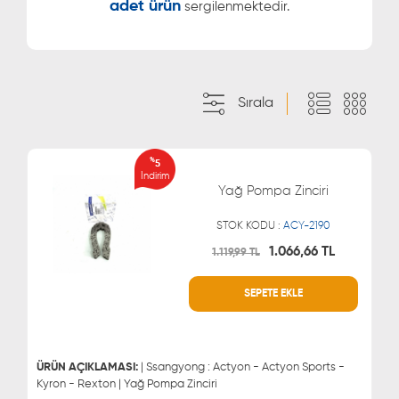
adet ürün
sergilenmektedir.
Sırala
%
5
İndirim
Yağ Pompa Zinciri
STOK KODU :
ACY-2190
1.066,66 TL
1.119,99 TL
SEPETE EKLE
WHATSAPP
MÜŞTERİ HİZMETLERİ
0543 329 21 66
0850 255 9229
0543 329 21 55
ÜRÜN AÇIKLAMASI:
| Ssangyong : Actyon - Actyon Sports -
Kyron - Rexton | Yağ Pompa Zinciri