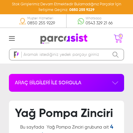
Stok Girişlerimiz Devam Etmektedir Bulamadığınız Parçalar İçin
İletişime Geçiniz:
0850 255 9229
Müşteri Hizmetleri
Whatsapp
0850 255 9229
0543 329 21 66
0
Sepetinizde Ürün
Bulunmamakta
ARAÇ BİLGİLERİ İLE SORGULA
Yağ Pompa Zinciri
4
Bu sayfada
Yağ Pompa Zinciri grubuna ait