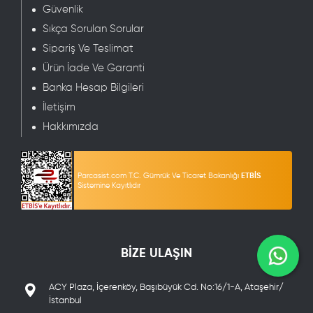
Güvenlik
Sıkça Sorulan Sorular
Sipariş Ve Teslimat
Ürün İade Ve Garanti
Banka Hesap Bilgileri
İletişim
Hakkımızda
Parcasist.com T.C. Gümrük Ve Ticaret Bakanlığı
ETBİS
Sistemine Kayıtlıdır
BİZE ULAŞIN
ACY Plaza, İçerenköy, Başıbüyük Cd. No:16/1-A, Ataşehir/
İstanbul