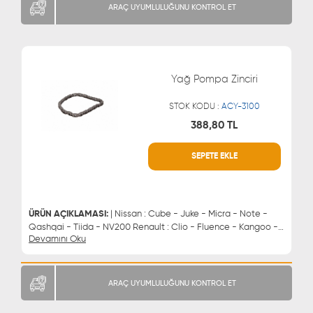
ARAÇ UYUMLULUĞUNU KONTROL ET
Yağ Pompa Zinciri
STOK KODU :
ACY-3100
388,80 TL
SEPETE EKLE
WHATSAPP
MÜŞTERİ HİZMETLERİ
0543 329 21 66
0850 255 9229
0543 329 21 55
ÜRÜN AÇIKLAMASI:
| Nissan : Cube - Juke - Micra - Note -
Qashqai - Tiida - NV200 Renault : Clio - Fluence - Kangoo -
Devamını Oku
Laguna - Latitude - Logan - Megane - Modus - Sandero -
Scenic - Twingo - Wind Suzuki : Jimny Suv Dacia : Dokker -
Duster - Logan - Lodgy - Sandero | Yağ Pompa Zinciri
ARAÇ UYUMLULUĞUNU KONTROL ET