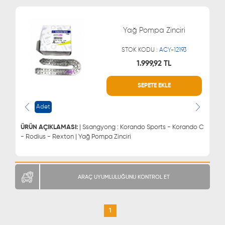
Yağ Pompa Zinciri
STOK KODU :
ACY-12193
1.999,92 TL
SEPETE EKLE
WHATSAPP
MÜŞTERİ HİZMETLERİ
0543 329 21 66
0850 255 9229
Adet
0543 329 21 55
ÜRÜN AÇIKLAMASI:
| Ssangyong : Korando Sports - Korando C
- Rodius - Rexton | Yağ Pompa Zinciri
ARAÇ UYUMLULUĞUNU KONTROL ET
1