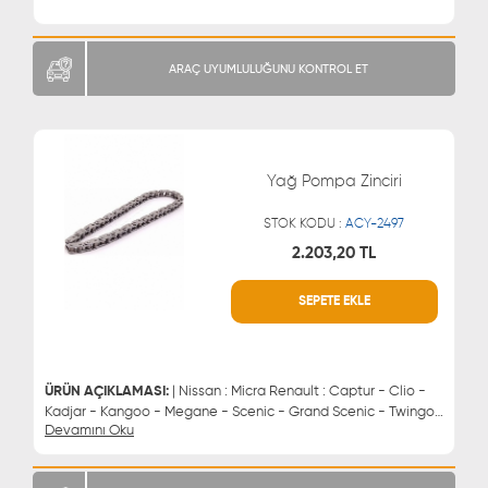
ARAÇ UYUMLULUĞUNU KONTROL ET
Yağ Pompa Zinciri
STOK KODU :
ACY-2497
2.203,20 TL
SEPETE EKLE
WHATSAPP
MÜŞTERİ HİZMETLERİ
0543 329 21 66
0850 255 9229
0543 329 21 55
ÜRÜN AÇIKLAMASI:
| Nissan : Micra Renault : Captur - Clio -
Kadjar - Kangoo - Megane - Scenic - Grand Scenic - Twingo
Devamını Oku
Dacia : Dokker - Duster - Logan - Lodgy - Sandero Smart :
Fortwo - Forfour | Yağ Pompa Zinciri